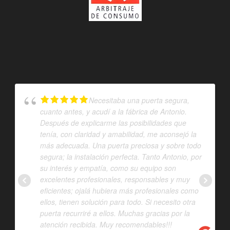
Necesitaba una puerta segura,
cuanto antes, y acudí a la fábrica de Antonio.
Después de explicarme las posibilidades que
tenía, con claridad y amabilidad, me aconsejó la
más adecuada. Una puerta preciosa y sobre todo
segura; la instalación perfecta. Tanto Antonio, por
su interés y empatía, como su equipo son
excelentes profesionales, responsables y muy
eficientes; ojalá hubiera más profesionales como
ellos, tienen solución para todo. Si necesito otra
puerta recurriré a ellos. Muchas gracias por la
atención recibida. Muy recomendables!!!