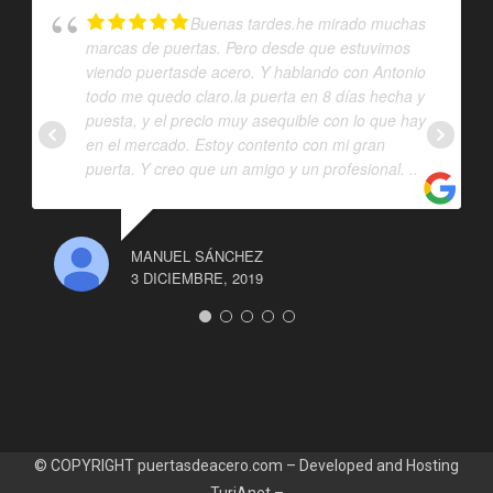
Buenas tardes.he mirado muchas
marcas de puertas. Pero desde que estuvimos
viendo puertasde acero. Y hablando con Antonio
todo me quedo claro.la puerta en 8 días hecha y
puesta, y el precio muy asequible con lo que hay
en el mercado. Estoy contento con mi gran
puerta. Y creo que un amigo y un profesional. ..
MANUEL SÁNCHEZ
3 DICIEMBRE, 2019
© COPYRIGHT puertasdeacero.com – Developed and Hosting