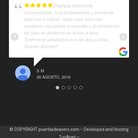
Empresa totalmente
recomendable, muy profesionales y excelente
trato con el cliente. Hace unos años nos
instalaron una puerta acorazada y al cambiarnos
de casa no dudamos en volver a ellos.
Totalmente satisfechos con las dos puertas.
Gracias Antonio!!
S M
26 AGOSTO, 2019
© COPYRIGHT puertasdeacero.com – Developed and Hosting
TuriAnet
–