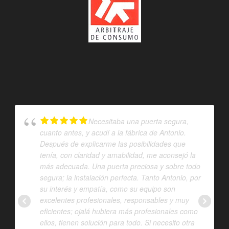
Necesitaba una puerta segura,
cuanto antes, y acudí a la fábrica de Antonio.
Después de explicarme las posibilidades que
tenía, con claridad y amabilidad, me aconsejó la
más adecuada. Una puerta preciosa y sobre todo
segura; la instalación perfecta. Tanto Antonio, por
su interés y empatía, como su equipo son
excelentes profesionales, responsables y muy
eficientes; ojalá hubiera más profesionales como
ellos, tienen solución para todo. Si necesito otra