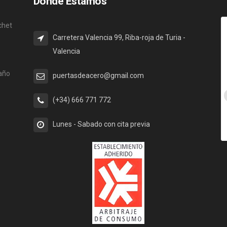
Donde Estamos
chet
Carretera Valencia 99, Riba-roja de Turia -
Valencia
 año
puertasdeacero@gmail.com
(+34) 666 771 772
Lunes - Sabado con cita previa