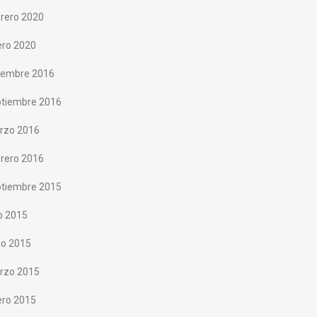
rero 2020
ero 2020
ciembre 2016
ptiembre 2016
rzo 2016
rero 2016
ptiembre 2015
io 2015
io 2015
rzo 2015
ero 2015