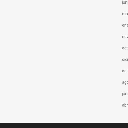
jun
ma
en
no
oc
di
oc
ag
jun
abr