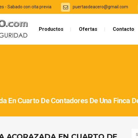
es - Sabado con cita previa
puertasdeacero@gmail.com
Productos
Ofertas
Contacto
da En Cuarto De Contadores De Una Finca D
A ACORAZADA EN CUARTO DE