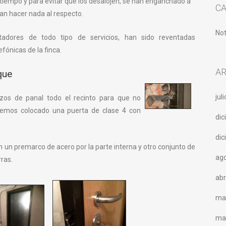
 tiempo y para evitar que los desalojen, se han enganchado a
C
ran hacer nada al respecto.
Not
adores de todo tipo de servicios, han sido reventadas
fónicas de la finca.
A
que
jul
cizos de panal todo el recinto para que no
hemos colocado una puerta de clase 4 con
di
di
n un premarco de acero por la parte interna y otro conjunto de
ag
rras.
abr
ma
ma