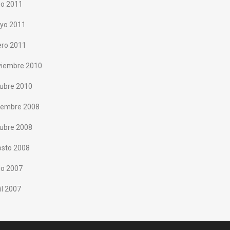
io 2011
yo 2011
ero 2011
viembre 2010
tubre 2010
ciembre 2008
tubre 2008
osto 2008
io 2007
il 2007