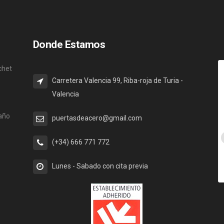
Donde Estamos
chet
Carretera Valencia 99, Riba-roja de Turia -
Valencia
 año
puertasdeacero@gmail.com
(+34) 666 771 772
Lunes - Sabado con cita previa