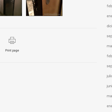
feb
en
di
se
ma
Print page
feb
se
jul
jun
ma
en