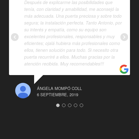
Después de explicarme las posibilidades que
tenía, con claridad y amabilidad, me aconsejó la
más adecuada. Una puerta preciosa y sobre todo
segura; la instalación perfecta. Tanto Antonio, por
su interés y empatía, como su equipo son
excelentes profesionales, responsables y muy
eficientes; ojalá hubiera más profesionales como
ellos, tienen solución para todo. Si necesito otra
puerta recurriré a ellos. Muchas gracias por la
atención recibida. Muy recomendables!!!
ÁNGELA MOMPÓ COLL
6 SEPTIEMBRE, 2019